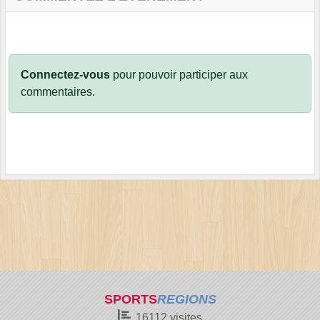
Connectez-vous
pour pouvoir participer aux
commentaires.
SPORTS
REGIONS
16112
visites