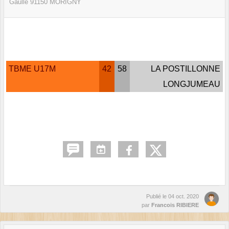
Gaulle
91150
MORIGNY
TBME U17M
42
58
LA POSTILLONNE
LONGJUMEAU
Publié le
04 oct. 2020
par
Francois RIBIERE