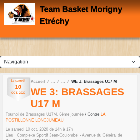
Panneau de gestion des cookies
Team Basket Morigny
Etréchy
Le
samedi
Accueil
WE 3: Brassages U17 M
10
WE 3: BRASSAGES
OCT.
2020
U17 M
Tournoi de Brassages U17M, 6ème journée
/ Contre
LA
POSTILLONNE LONGJUMEAU
Le
samedi
10
oct.
2020
de 14h à 17h
Lieu :
Complexe Sportif Jean-Coulombel - Avenue du Général de