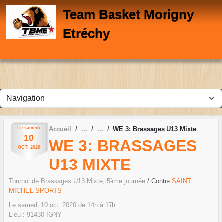
Panneau de gestion des cookies
Team Basket Morigny
Etréchy
Le
samedi
Accueil
WE 3: Brassages U13 Mixte
10
WE 3: BRASSAGES
OCT.
2020
U13 MIXTE
Tournoi de Brassages U13 Mixte, 5ème journée
/ Contre
SAINT
MICHEL SPORTS
Le
samedi
10
oct.
2020
de 14h à 17h
Lieu :
91430
IGNY