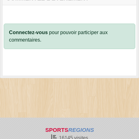
Connectez-vous
pour pouvoir participer aux
commentaires.
SPORTS
REGIONS
16145
visites