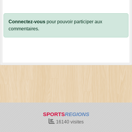
Connectez-vous
pour pouvoir participer aux
commentaires.
SPORTS
REGIONS
16140
visites