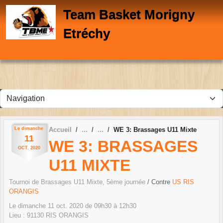
Panneau de gestion des cookies
Team Basket Morigny
Etréchy
Le
dimanche
Accueil
WE 3: Brassages U11 Mixte
11
WE 3: BRASSAGES
OCT.
2020
U11 MIXTE
Tournoi de Brassages U11 Mixte, 5ème journée
/ Contre
US RIS
ORANGIS
Le
dimanche
11
oct.
2020
de 09h30 à 12h30
Lieu :
91130
RIS ORANGIS